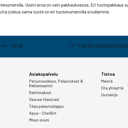
otenumerolla. Usein eroa on vain pakkauksessa. Eri tuotepakkaus sa
tta joskus sama tuote on eri tuotenumeroilla sivullamme.
Asiakspalvelu
Tietoa
Peruutusoikeus, Palautukset &
Meistä
Reklamaatiot
Ota yhteyttä
Rahtimaksut
Uutiskirje
Seuraa tilaustasi
Tilaa palautuslappu
Apua - ChatBot
Minun sivuni