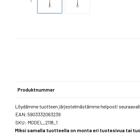
Produktnummer
Löydämme tuotteen järjestelmästämme helposti seuraavall
EAN:
5903332063239
SKU:
MODEL_2118_1
Miksi samalla tuotteella on monta eri tuotesivua tai 