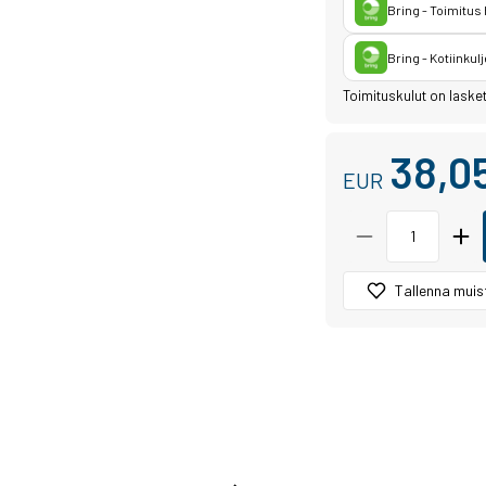
Bring - Toimitus
Bring - Kotiinkulj
Toimituskulut on laske
38,0
EUR
Tallenna muist