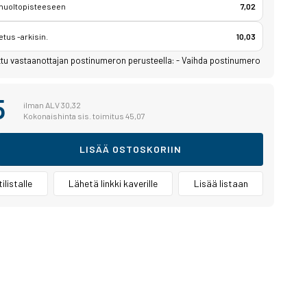
 huoltopisteeseen
7,02
etus -arkisin.
10,03
ttu vastaanottajan postinumeron perusteella:
-
Vaihda postinumero
5
ilman ALV 30,32
Kokonaishinta sis. toimitus 45,07
LISÄÄ OSTOSKORIIN
ilistalle
Lähetä linkki kaverille
Lisää listaan