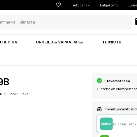
Tietopankki
Lahjakortti
Lunas
O & PIHA
URHEILU & VAPAA-AIKA
TOIMISTO
19B
Etävarastossa
Tuotetta on etävarastos
AN:
5903332063239
Toimitusvaihtoehd
Budbee Laatikk