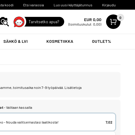
ta koodi
Etsi varaosia
Luo uusi käyttäjätunnus
Kirjaudu
0
EUR 0,00
Tarvitsetko apua?
(toimituskulut: 0,00)
SÄHKÖ & LVI
KOSMETIIKKA
OUTLET%
samme, toimitusaika noin 7-9 työpäivää.
Lisätietoja
ot
- Valitaan kassalla
o - Nouda valitsemastasi laatikosta!
7,02