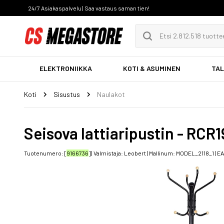
24/7 Asiakaspalvelu | Saa vastaus saman tien!
ELEKTRONIIKKA
KOTI & ASUMINEN
TAL
Koti
Sisustus
Naulakot
Seisova lattiaripustin - RCR
Tuotenumero: [
9166736
] | Valmistaja:
Leobert
| Mallinum:
MODEL_2118_1
| E