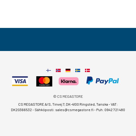
© CS MEGASTORE
CS MEGASTORE A/S, Tinvej 7, DK-4100 Ringsted, Tanska - VAT:
DK20366532 - Sähköposti:
sales@csmegastore.fi
-
Puh: 0942 721 480