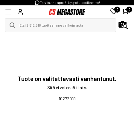
Tarvitsetko apua? - Kysy chatbotiltamme!
0
0
Tuote on valitettavasti vanhentunut.
Sitä ei voi enää tilata.
10272919