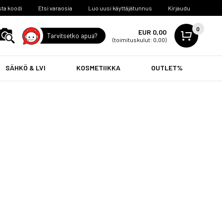
ta koodi
Etsi varaosia
Luo uusi käyttäjätunnus
Kirjaudu
0
EUR 0,00
Tarvitsetko apua?
(toimituskulut: 0,00)
SÄHKÖ & LVI
KOSMETIIKKA
OUTLET%