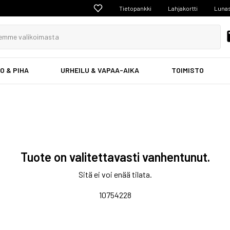
Tietopankki
Lahjakortti
Lunas
O & PIHA
URHEILU & VAPAA-AIKA
TOIMISTO
Tuote on valitettavasti vanhentunut.
Sitä ei voi enää tilata.
10754228