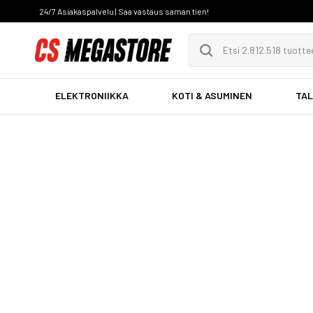
24/7 Asiakaspalvelu | Saa vastaus saman tien!
ELEKTRONIIKKA
KOTI & ASUMINEN
TAL