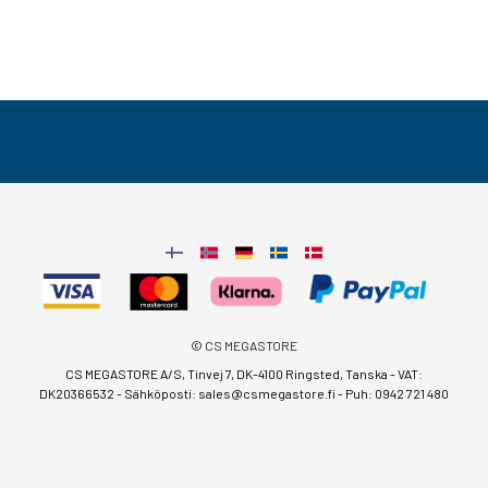
© CS MEGASTORE
CS MEGASTORE A/S, Tinvej 7, DK-4100 Ringsted, Tanska - VAT:
DK20366532 - Sähköposti:
sales@csmegastore.fi
-
Puh: 0942 721 480