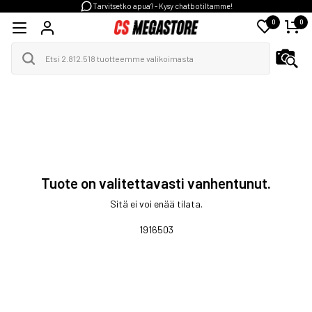
Tarvitsetko apua? - Kysy chatbotiltamme!
0
0
Tuote on valitettavasti vanhentunut.
Sitä ei voi enää tilata.
1916503