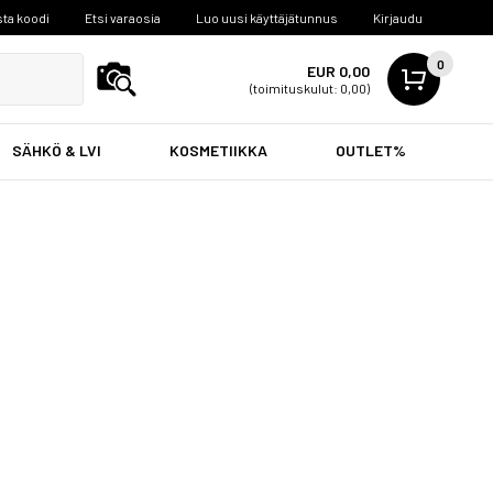
ta koodi
Etsi varaosia
Luo uusi käyttäjätunnus
Kirjaudu
0
EUR 0,00
(toimituskulut: 0,00)
SÄHKÖ & LVI
KOSMETIIKKA
OUTLET%