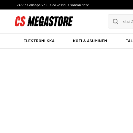
24/7 Asiakaspalvelu | Saa vastaus saman tien!
ELEKTRONIIKKA
KOTI & ASUMINEN
TAL