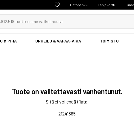
Tietopankki
Lahjakortti
Lunas
O & PIHA
URHEILU & VAPAA-AIKA
TOIMISTO
Tuote on valitettavasti vanhentunut.
Sitä ei voi enää tilata.
21241865