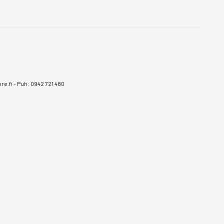
e.fi
-
Puh: 0942 721 480