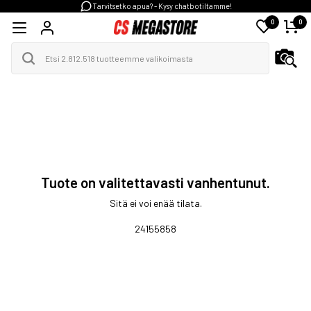
Tarvitsetko apua? - Kysy chatbotiltamme!
0
0
Tuote on valitettavasti vanhentunut.
Sitä ei voi enää tilata.
24155858