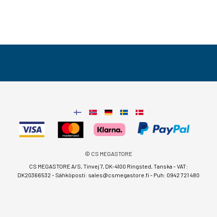
© CS MEGASTORE
CS MEGASTORE A/S, Tinvej 7, DK-4100 Ringsted, Tanska - VAT:
DK20366532 - Sähköposti:
sales@csmegastore.fi
-
Puh: 0942 721 480