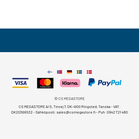
© CS MEGASTORE
CS MEGASTORE A/S, Tinvej 7, DK-4100 Ringsted, Tanska - VAT:
DK20366532 - Sähköposti:
sales@csmegastore.fi
-
Puh: 0942 721 480