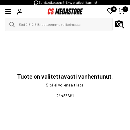
Tarvitsetko apua? - Kysy chatbotiltamme!
0
0
Tuote on valitettavasti vanhentunut.
Sitä ei voi enää tilata.
24483661