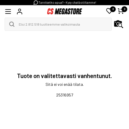
Tarvitsetko apua? - Kysy chatbotiltamme!
0
0
Tuote on valitettavasti vanhentunut.
Sitä ei voi enää tilata.
25316957