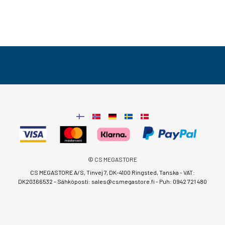
© CS MEGASTORE
CS MEGASTORE A/S, Tinvej 7, DK-4100 Ringsted, Tanska - VAT:
DK20366532 - Sähköposti:
sales@csmegastore.fi
-
Puh: 0942 721 480