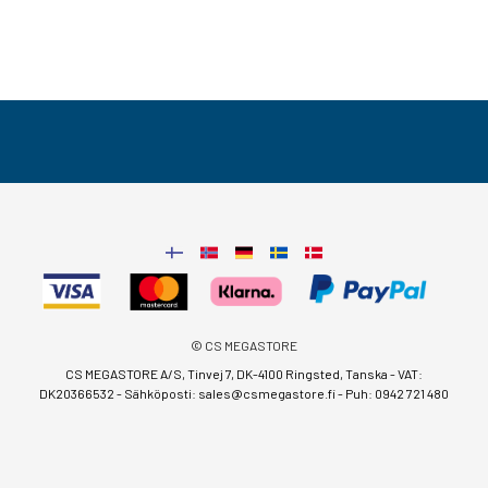
© CS MEGASTORE
CS MEGASTORE A/S, Tinvej 7, DK-4100 Ringsted, Tanska - VAT:
DK20366532 - Sähköposti:
sales@csmegastore.fi
-
Puh: 0942 721 480