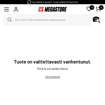
Tarvitsetko apua? - Kysy chatbotiltamme!
0
0
Tuote on valitettavasti vanhentunut.
Sitä ei voi enää tilata.
25320559