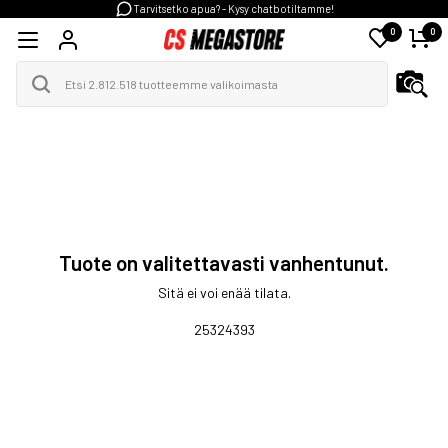
Tarvitsetko apua? - Kysy chatbotiltamme!
0
0
Tuote on valitettavasti vanhentunut.
Sitä ei voi enää tilata.
25324393