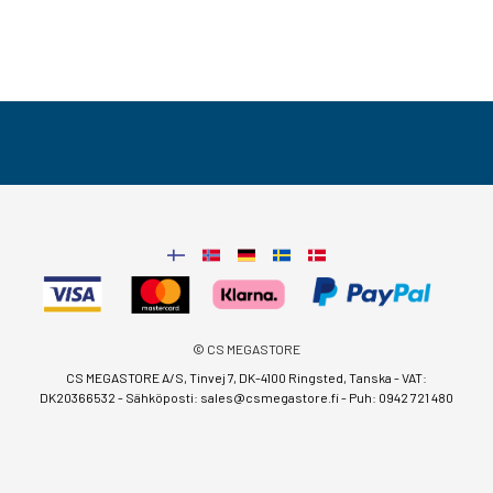
© CS MEGASTORE
CS MEGASTORE A/S, Tinvej 7, DK-4100 Ringsted, Tanska - VAT:
DK20366532 - Sähköposti:
sales@csmegastore.fi
-
Puh: 0942 721 480