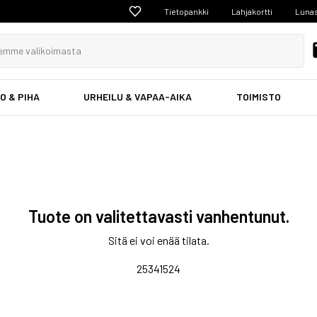
Tietopankki
Lahjakortti
Lunas
O & PIHA
URHEILU & VAPAA-AIKA
TOIMISTO
Tuote on valitettavasti vanhentunut.
Sitä ei voi enää tilata.
25341524