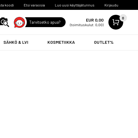
ta koodi
Etsi varaosia
Luo uusi käyttäjätunnus
Kirjaudu
0
EUR 0,00
Tarvitsetko apua?
(toimituskulut: 0,00)
SÄHKÖ & LVI
KOSMETIIKKA
OUTLET%