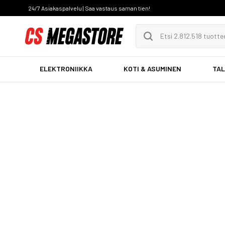
24/7 Asiakaspalvelu | Saa vastaus saman tien!
ELEKTRONIIKKA
KOTI & ASUMINEN
TAL