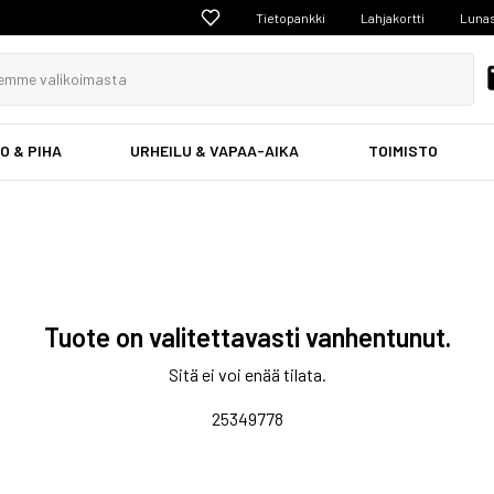
Tietopankki
Lahjakortti
Lunas
O & PIHA
URHEILU & VAPAA-AIKA
TOIMISTO
Tuote on valitettavasti vanhentunut.
Sitä ei voi enää tilata.
25349778