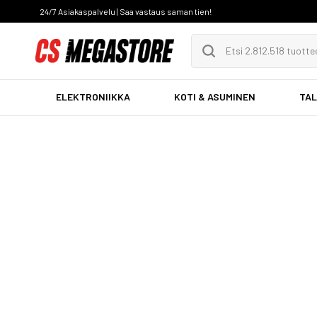
24/7 Asiakaspalvelu | Saa vastaus saman tien!
ELEKTRONIIKKA
KOTI & ASUMINEN
TAL