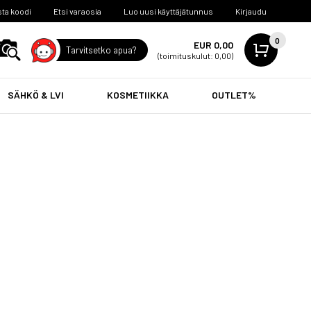
ta koodi
Etsi varaosia
Luo uusi käyttäjätunnus
Kirjaudu
0
EUR 0,00
Tarvitsetko apua?
(toimituskulut: 0,00)
SÄHKÖ & LVI
KOSMETIIKKA
OUTLET%