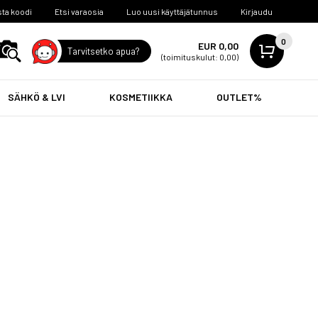
ta koodi
Etsi varaosia
Luo uusi käyttäjätunnus
Kirjaudu
0
EUR 0,00
Tarvitsetko apua?
(toimituskulut: 0,00)
SÄHKÖ & LVI
KOSMETIIKKA
OUTLET%