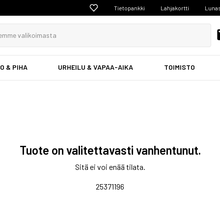
Tietopankki
Lahjakortti
Lunas
O & PIHA
URHEILU & VAPAA-AIKA
TOIMISTO
Tuote on valitettavasti vanhentunut.
Sitä ei voi enää tilata.
25371196