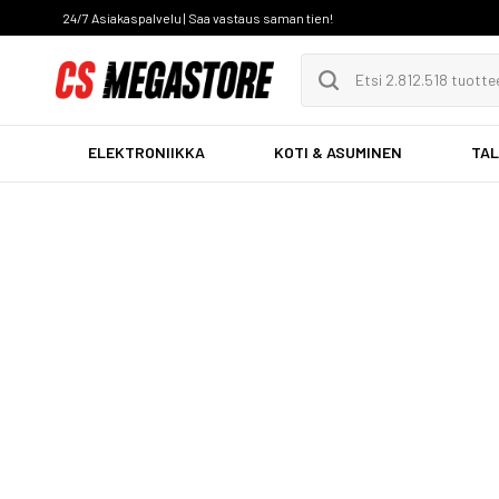
24/7 Asiakaspalvelu | Saa vastaus saman tien!
ELEKTRONIIKKA
KOTI & ASUMINEN
TAL