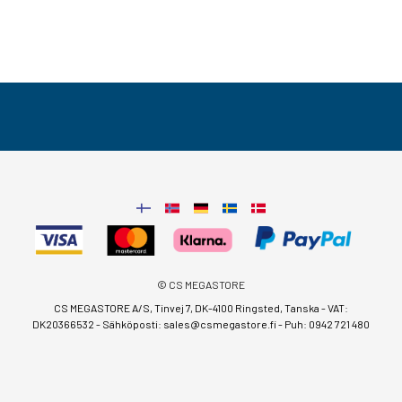
© CS MEGASTORE
CS MEGASTORE A/S, Tinvej 7, DK-4100 Ringsted, Tanska - VAT:
DK20366532 - Sähköposti:
sales@csmegastore.fi
-
Puh: 0942 721 480