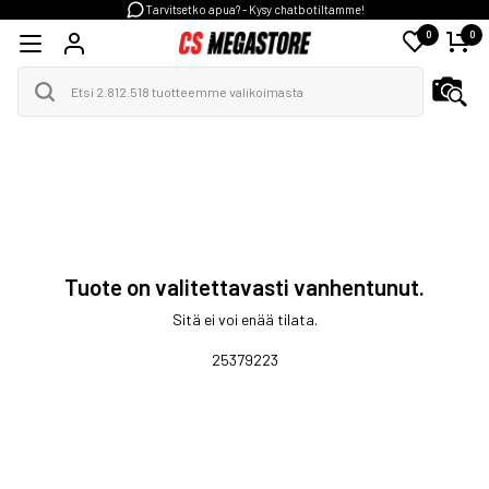
Tarvitsetko apua? - Kysy chatbotiltamme!
0
0
Tuote on valitettavasti vanhentunut.
Sitä ei voi enää tilata.
25379223