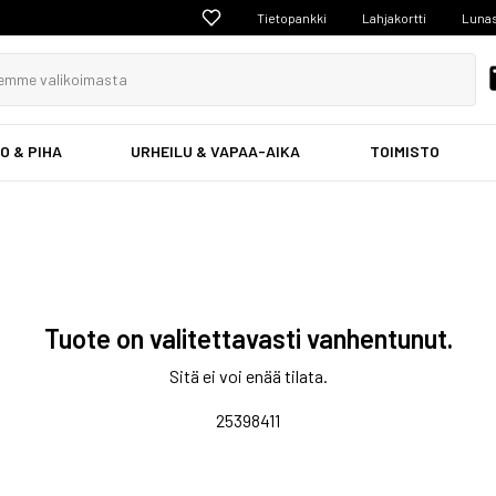
Tietopankki
Lahjakortti
Lunas
O & PIHA
URHEILU & VAPAA-AIKA
TOIMISTO
Tuote on valitettavasti vanhentunut.
Sitä ei voi enää tilata.
25398411