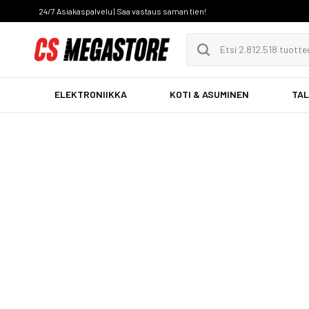
24/7 Asiakaspalvelu | Saa vastaus saman tien!
ELEKTRONIIKKA
KOTI & ASUMINEN
TAL