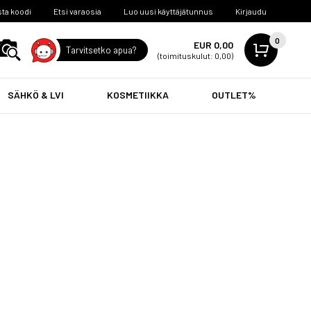
ta koodi
Etsi varaosia
Luo uusi käyttäjätunnus
Kirjaudu
0
EUR 0,00
Tarvitsetko apua?
(toimituskulut: 0,00)
SÄHKÖ & LVI
KOSMETIIKKA
OUTLET%