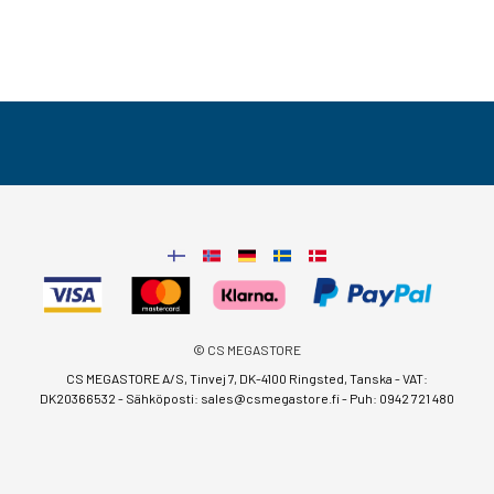
© CS MEGASTORE
CS MEGASTORE A/S, Tinvej 7, DK-4100 Ringsted, Tanska - VAT:
DK20366532 - Sähköposti:
sales@csmegastore.fi
-
Puh: 0942 721 480