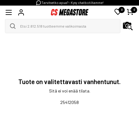
Tarvitsetko apua? - Kysy chatbotiltamme!
0
0
Tuote on valitettavasti vanhentunut.
Sitä ei voi enää tilata.
25412058