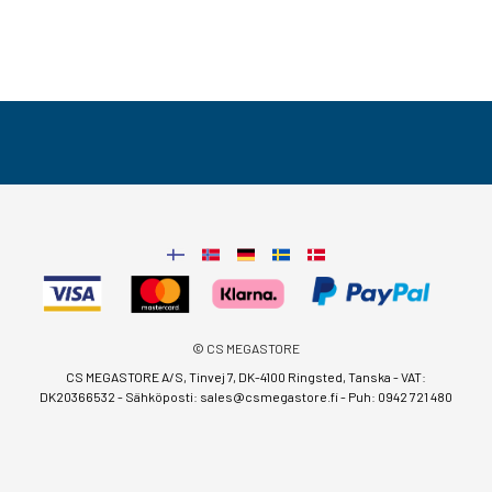
© CS MEGASTORE
CS MEGASTORE A/S, Tinvej 7, DK-4100 Ringsted, Tanska - VAT:
DK20366532 - Sähköposti:
sales@csmegastore.fi
-
Puh: 0942 721 480