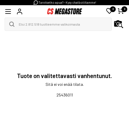
Tarvitsetko apua? - Kysy chatbotiltamme!
0
0
Tuote on valitettavasti vanhentunut.
Sitä ei voi enää tilata.
25436011