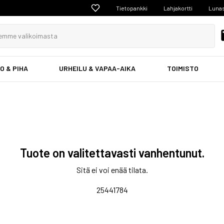
Tietopankki
Lahjakortti
Lunas
O & PIHA
URHEILU & VAPAA-AIKA
TOIMISTO
Tuote on valitettavasti vanhentunut.
Sitä ei voi enää tilata.
25441784