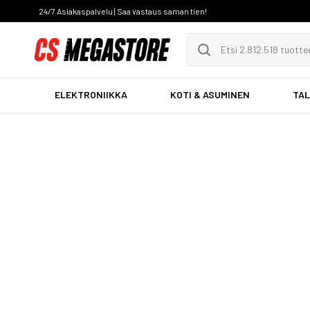
24/7 Asiakaspalvelu | Saa vastaus saman tien!
ELEKTRONIIKKA
KOTI & ASUMINEN
TAL