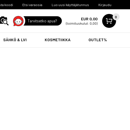
ta koodi
Etsi varaosia
Luo uusi käyttäjätunnus
Kirjaudu
0
EUR 0,00
Tarvitsetko apua?
(toimituskulut: 0,00)
SÄHKÖ & LVI
KOSMETIIKKA
OUTLET%