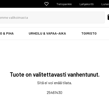
Tietopankki
Lahjakortti
Lunas
O & PIHA
URHEILU & VAPAA-AIKA
TOIMISTO
Tuote on valitettavasti vanhentunut.
Sitä ei voi enää tilata.
25461430