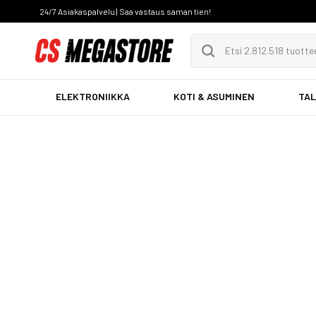
24/7 Asiakaspalvelu | Saa vastaus saman tien!
ELEKTRONIIKKA
KOTI & ASUMINEN
TAL