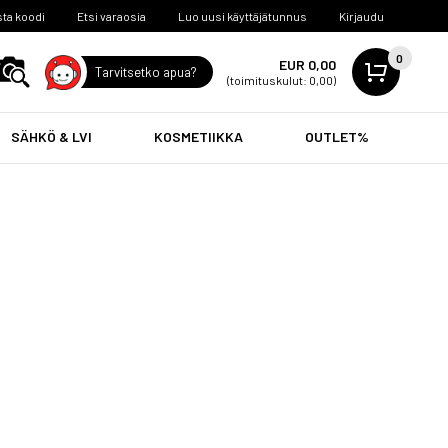
ta koodi
Etsi varaosia
Luo uusi käyttäjätunnus
Kirjaudu
0
EUR 0,00
Tarvitsetko apua?
(toimituskulut: 0,00)
SÄHKÖ & LVI
KOSMETIIKKA
OUTLET%