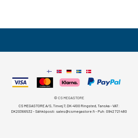
© CS MEGASTORE
CS MEGASTORE A/S, Tinvej 7, DK-4100 Ringsted, Tanska - VAT:
DK20366532 - Sähköposti:
sales@csmegastore.fi
-
Puh: 0942 721 480