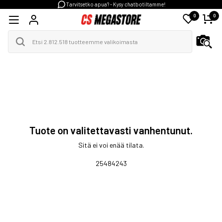
Tarvitsetko apua? - Kysy chatbotiltamme!
0
0
Tuote on valitettavasti vanhentunut.
Sitä ei voi enää tilata.
25484243