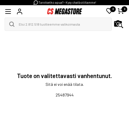
Tarvitsetko apua? - Kysy chatbotiltamme!
0
0
Tuote on valitettavasti vanhentunut.
Sitä ei voi enää tilata.
25487944