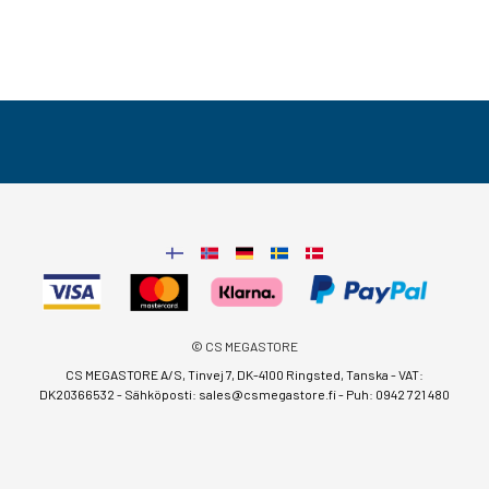
© CS MEGASTORE
CS MEGASTORE A/S, Tinvej 7, DK-4100 Ringsted, Tanska - VAT:
DK20366532 - Sähköposti:
sales@csmegastore.fi
-
Puh: 0942 721 480