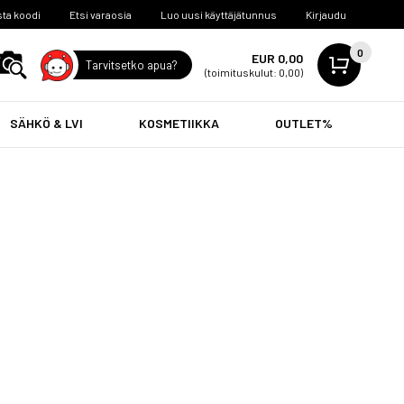
ta koodi
Etsi varaosia
Luo uusi käyttäjätunnus
Kirjaudu
0
EUR 0,00
Tarvitsetko apua?
(toimituskulut: 0,00)
SÄHKÖ & LVI
KOSMETIIKKA
OUTLET%