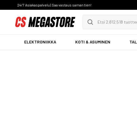
24/7 Asiakaspalvelu | Saa vastaus saman tien!
ELEKTRONIIKKA
KOTI & ASUMINEN
TAL