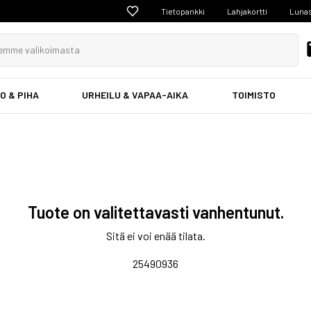
Tietopankki
Lahjakortti
Lunas
O & PIHA
URHEILU & VAPAA-AIKA
TOIMISTO
Tuote on valitettavasti vanhentunut.
Sitä ei voi enää tilata.
25490936