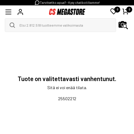
Tarvitsetko apua? - Kysy chatbotiltamme!
0
0
Tuote on valitettavasti vanhentunut.
Sitä ei voi enää tilata.
25502212