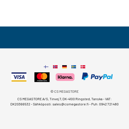
© CS MEGASTORE
CS MEGASTORE A/S, Tinvej 7, DK-4100 Ringsted, Tanska - VAT:
DK20366532 - Sähköposti:
sales@csmegastore.fi
-
Puh: 0942 721 480