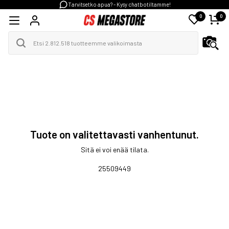
Tarvitsetko apua? - Kysy chatbotiltamme!
0
0
Tuote on valitettavasti vanhentunut.
Sitä ei voi enää tilata.
25509449