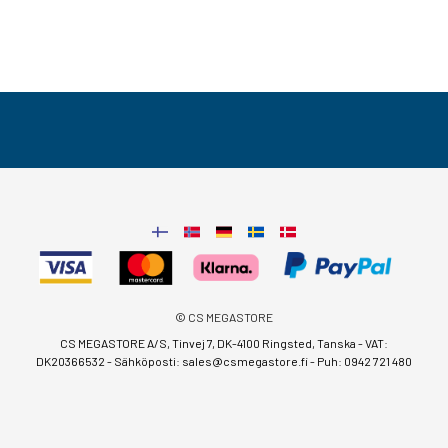
© CS MEGASTORE
CS MEGASTORE A/S, Tinvej 7, DK-4100 Ringsted, Tanska - VAT:
DK20366532 - Sähköposti:
sales@csmegastore.fi
-
Puh: 0942 721 480