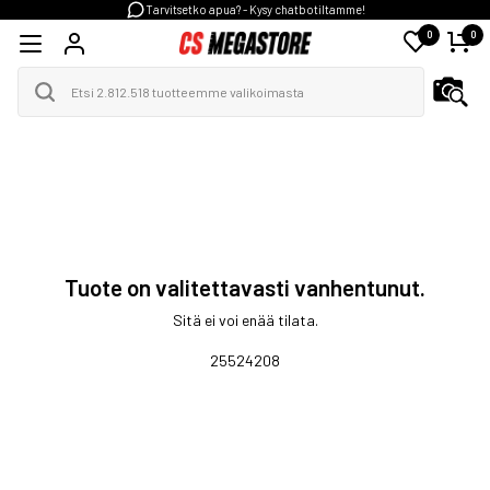
Tarvitsetko apua? - Kysy chatbotiltamme!
0
0
Tuote on valitettavasti vanhentunut.
Sitä ei voi enää tilata.
25524208