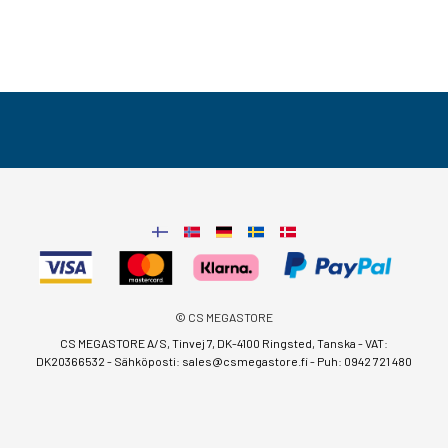
© CS MEGASTORE
CS MEGASTORE A/S, Tinvej 7, DK-4100 Ringsted, Tanska - VAT:
DK20366532 - Sähköposti:
sales@csmegastore.fi
-
Puh: 0942 721 480