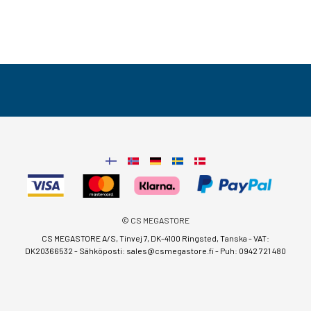
© CS MEGASTORE
CS MEGASTORE A/S, Tinvej 7, DK-4100 Ringsted, Tanska - VAT:
DK20366532 - Sähköposti:
sales@csmegastore.fi
-
Puh: 0942 721 480