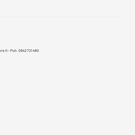
e.fi
-
Puh: 0942 721 480