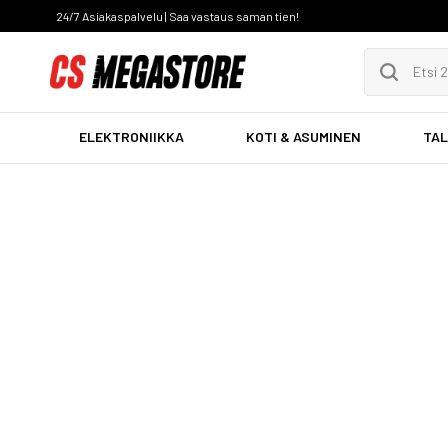
24/7 Asiakaspalvelu | Saa vastaus saman tien!
ELEKTRONIIKKA
KOTI & ASUMINEN
TAL