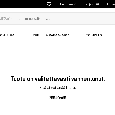
Tietopankki
Lahjakortti
Lunas
O & PIHA
URHEILU & VAPAA-AIKA
TOIMISTO
Tuote on valitettavasti vanhentunut.
Sitä ei voi enää tilata.
25540465