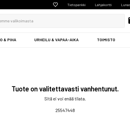
Tietopankki
Lahjakortti
Lunas
O & PIHA
URHEILU & VAPAA-AIKA
TOIMISTO
Tuote on valitettavasti vanhentunut.
Sitä ei voi enää tilata.
25547448