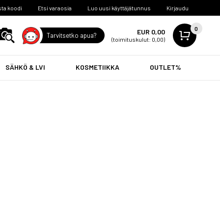
ta koodi
Etsi varaosia
Luo uusi käyttäjätunnus
Kirjaudu
0
EUR 0,00
Tarvitsetko apua?
(toimituskulut: 0,00)
SÄHKÖ & LVI
KOSMETIIKKA
OUTLET%