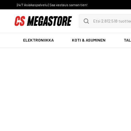
24/7 Asiakaspalvelu | Saa vastaus saman tien!
ELEKTRONIIKKA
KOTI & ASUMINEN
TAL