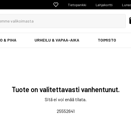
Tietopankki
Lahjakortti
Lunas
O & PIHA
URHEILU & VAPAA-AIKA
TOIMISTO
Tuote on valitettavasti vanhentunut.
Sitä ei voi enää tilata.
25552641