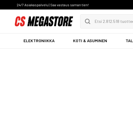
24/7 Asiakaspalvelu | Saa vastaus saman tien!
ELEKTRONIIKKA
KOTI & ASUMINEN
TAL