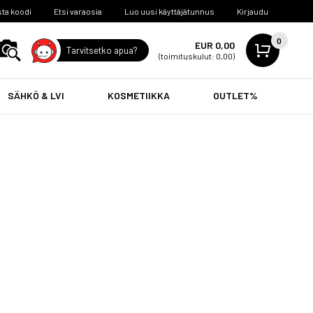
ta koodi
Etsi varaosia
Luo uusi käyttäjätunnus
Kirjaudu
0
EUR 0,00
Tarvitsetko apua?
(toimituskulut: 0,00)
SÄHKÖ & LVI
KOSMETIIKKA
OUTLET%