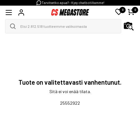
Tarvitsetko apua? - Kysy chatbotiltamme!
0
0
Tuote on valitettavasti vanhentunut.
Sitä ei voi enää tilata.
25552922