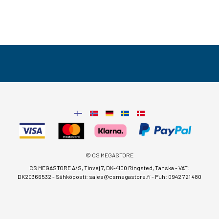
© CS MEGASTORE
CS MEGASTORE A/S, Tinvej 7, DK-4100 Ringsted, Tanska - VAT:
DK20366532 - Sähköposti:
sales@csmegastore.fi
-
Puh: 0942 721 480