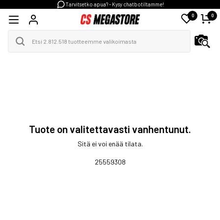
Tarvitsetko apua? - Kysy chatbotiltamme!
0
0
Tuote on valitettavasti vanhentunut.
Sitä ei voi enää tilata.
25559308