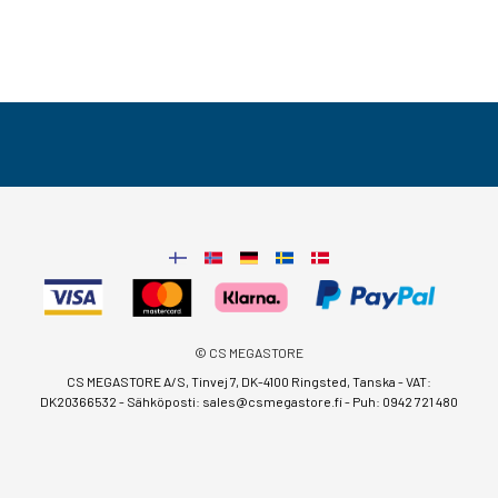
© CS MEGASTORE
CS MEGASTORE A/S, Tinvej 7, DK-4100 Ringsted, Tanska - VAT:
DK20366532 - Sähköposti:
sales@csmegastore.fi
-
Puh: 0942 721 480