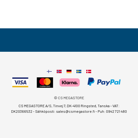
© CS MEGASTORE
CS MEGASTORE A/S, Tinvej 7, DK-4100 Ringsted, Tanska - VAT:
DK20366532 - Sähköposti:
sales@csmegastore.fi
-
Puh: 0942 721 480