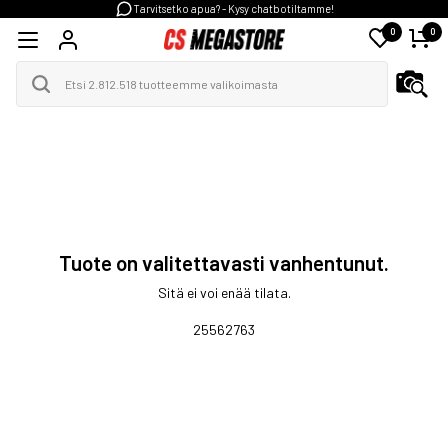
Tarvitsetko apua? - Kysy chatbotiltamme!
0
0
Tuote on valitettavasti vanhentunut.
Sitä ei voi enää tilata.
25562763