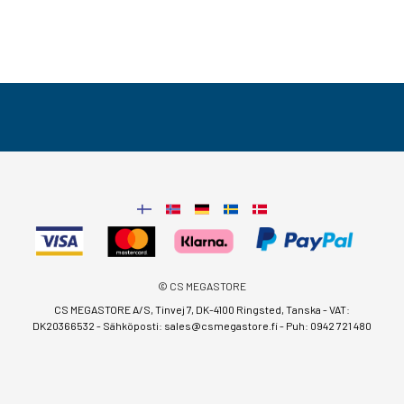
© CS MEGASTORE
CS MEGASTORE A/S, Tinvej 7, DK-4100 Ringsted, Tanska - VAT:
DK20366532 - Sähköposti:
sales@csmegastore.fi
-
Puh: 0942 721 480