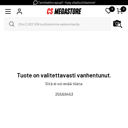
Tarvitsetko apua? - Kysy chatbotiltamme!
0
0
Tuote on valitettavasti vanhentunut.
Sitä ei voi enää tilata.
25569453