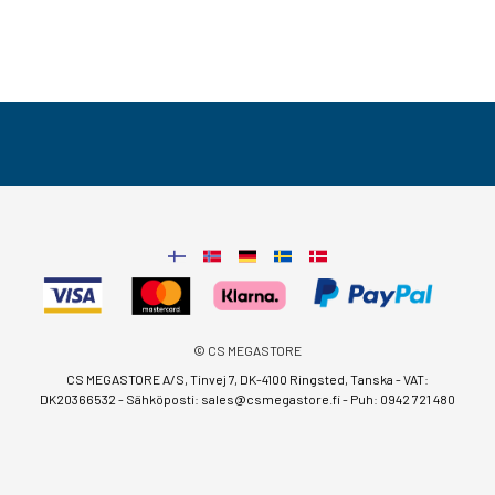
© CS MEGASTORE
CS MEGASTORE A/S, Tinvej 7, DK-4100 Ringsted, Tanska - VAT:
DK20366532 - Sähköposti:
sales@csmegastore.fi
-
Puh: 0942 721 480