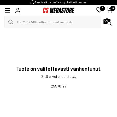
Tarvitsetko apua? - Kysy chatbotiltamme!
0
0
Tuote on valitettavasti vanhentunut.
Sitä ei voi enää tilata.
25570127