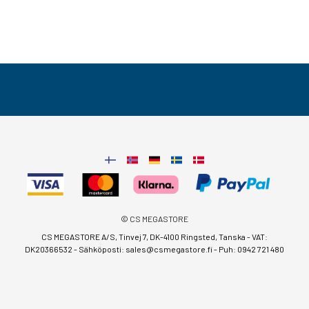
© CS MEGASTORE
CS MEGASTORE A/S, Tinvej 7, DK-4100 Ringsted, Tanska - VAT:
DK20366532 - Sähköposti:
sales@csmegastore.fi
-
Puh: 0942 721 480