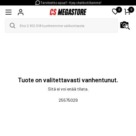
Tarvitsetko apua? - Kysy chatbotiltamme!
0
0
Tuote on valitettavasti vanhentunut.
Sitä ei voi enää tilata.
25575029