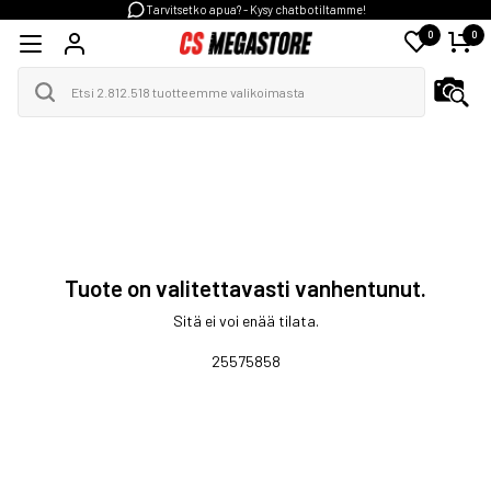
Tarvitsetko apua? - Kysy chatbotiltamme!
0
0
Tuote on valitettavasti vanhentunut.
Sitä ei voi enää tilata.
25575858