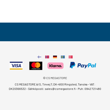
© CS MEGASTORE
CS MEGASTORE A/S, Tinvej 7, DK-4100 Ringsted, Tanska - VAT:
DK20366532 - Sähköposti:
sales@csmegastore.fi
-
Puh: 0942 721 480