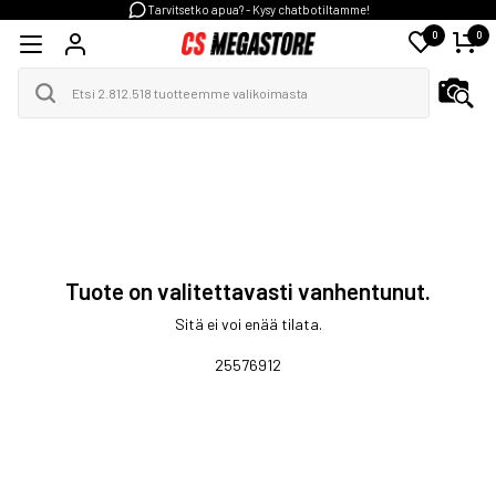
Tarvitsetko apua? - Kysy chatbotiltamme!
0
0
Tuote on valitettavasti vanhentunut.
Sitä ei voi enää tilata.
25576912