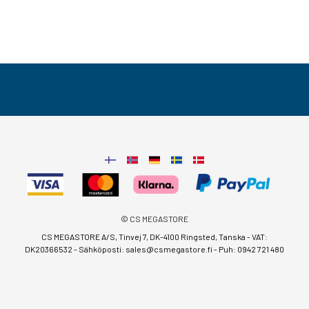
© CS MEGASTORE
CS MEGASTORE A/S, Tinvej 7, DK-4100 Ringsted, Tanska - VAT:
DK20366532 - Sähköposti:
sales@csmegastore.fi
-
Puh: 0942 721 480