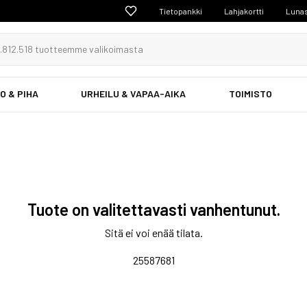
Tietopankki
Lahjakortti
Lunas
O & PIHA
URHEILU & VAPAA-AIKA
TOIMISTO
Tuote on valitettavasti vanhentunut.
Sitä ei voi enää tilata.
25587681