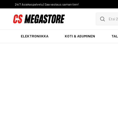
24/7 Asiakaspalvelu | Saa vastaus saman tien!
ELEKTRONIIKKA
KOTI & ASUMINEN
TAL