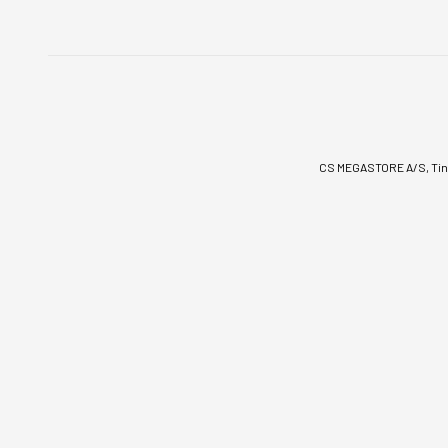
CS MEGASTORE A/S, Tinv