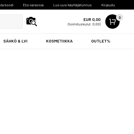
ta koodi
Etsi varaosia
Luo uusi käyttäjätunnus
Kirjaudu
0
EUR 0,00
(toimituskulut: 0,00)
SÄHKÖ & LVI
KOSMETIIKKA
OUTLET%