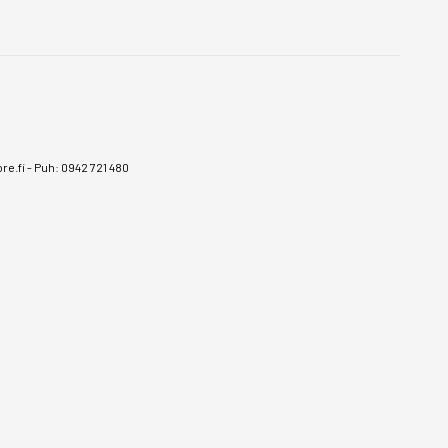
e.fi
-
Puh: 0942 721 480