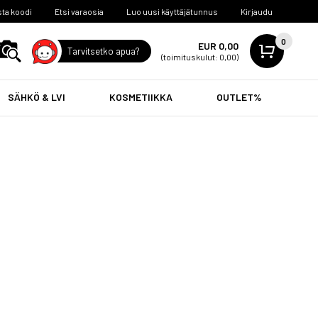
ta koodi
Etsi varaosia
Luo uusi käyttäjätunnus
Kirjaudu
0
EUR 0,00
Tarvitsetko apua?
(toimituskulut: 0,00)
SÄHKÖ & LVI
KOSMETIIKKA
OUTLET%