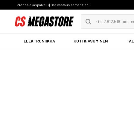
24/7 Asiakaspalvelu | Saa vastaus saman tien!
ELEKTRONIIKKA
KOTI & ASUMINEN
TAL