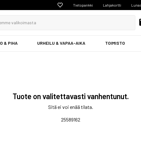
Tietopankki
Lahjakortti
Lunas
O & PIHA
URHEILU & VAPAA-AIKA
TOIMISTO
Tuote on valitettavasti vanhentunut.
Sitä ei voi enää tilata.
25589162