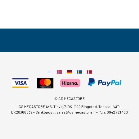
© CS MEGASTORE
CS MEGASTORE A/S, Tinvej 7, DK-4100 Ringsted, Tanska - VAT:
DK20366532 - Sähköposti:
sales@csmegastore.fi
-
Puh: 0942 721 480