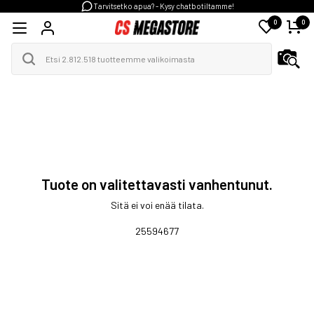
Tarvitsetko apua? - Kysy chatbotiltamme!
0
0
Tuote on valitettavasti vanhentunut.
Sitä ei voi enää tilata.
25594677