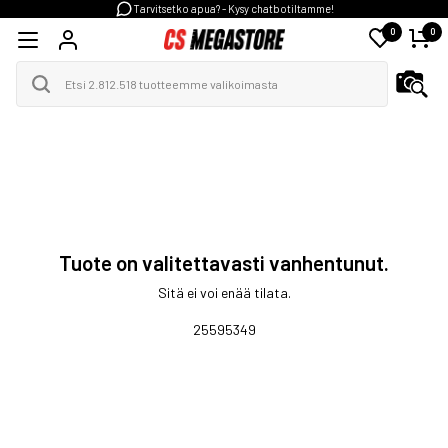
Tarvitsetko apua? - Kysy chatbotiltamme!
0
0
Tuote on valitettavasti vanhentunut.
Sitä ei voi enää tilata.
25595349