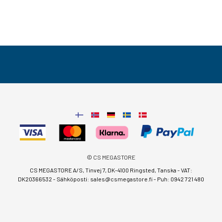
© CS MEGASTORE
CS MEGASTORE A/S, Tinvej 7, DK-4100 Ringsted, Tanska - VAT:
DK20366532 - Sähköposti:
sales@csmegastore.fi
-
Puh: 0942 721 480