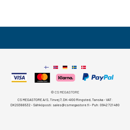
© CS MEGASTORE
CS MEGASTORE A/S, Tinvej 7, DK-4100 Ringsted, Tanska - VAT:
DK20366532 - Sähköposti:
sales@csmegastore.fi
-
Puh: 0942 721 480