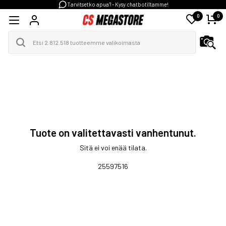
Tarvitsetko apua? - Kysy chatbotiltamme!
0
0
Tuote on valitettavasti vanhentunut.
Sitä ei voi enää tilata.
25597516