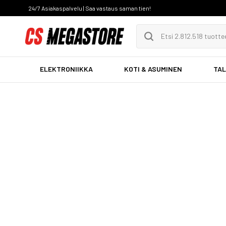
24/7 Asiakaspalvelu | Saa vastaus saman tien!
ELEKTRONIIKKA
KOTI & ASUMINEN
TAL