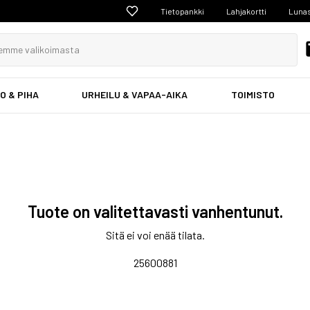
Tietopankki
Lahjakortti
Lunas
O & PIHA
URHEILU & VAPAA-AIKA
TOIMISTO
Tuote on valitettavasti vanhentunut.
Sitä ei voi enää tilata.
25600881