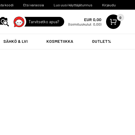
ta koodi
Etsi varaosia
Luo uusi käyttäjätunnus
Kirjaudu
0
EUR 0,00
Tarvitsetko apua?
(toimituskulut: 0,00)
SÄHKÖ & LVI
KOSMETIIKKA
OUTLET%