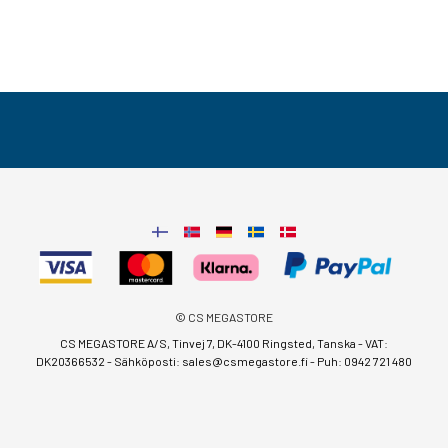
© CS MEGASTORE
CS MEGASTORE A/S, Tinvej 7, DK-4100 Ringsted, Tanska - VAT:
DK20366532 - Sähköposti:
sales@csmegastore.fi
-
Puh: 0942 721 480