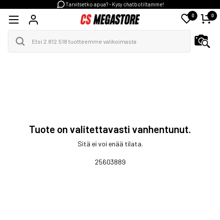
Tarvitsetko apua? - Kysy chatbotiltamme!
0
0
Tuote on valitettavasti vanhentunut.
Sitä ei voi enää tilata.
25603889