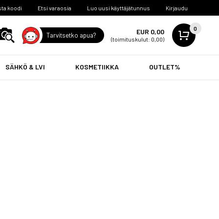
ta koodi
Etsi varaosia
Luo uusi käyttäjätunnus
Kirjaudu
0
EUR 0,00
Tarvitsetko apua?
(toimituskulut: 0,00)
SÄHKÖ & LVI
KOSMETIIKKA
OUTLET%