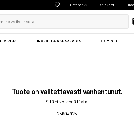
Tietopankki
Lahjakortti
Lunas
O & PIHA
URHEILU & VAPAA-AIKA
TOIMISTO
Tuote on valitettavasti vanhentunut.
Sitä ei voi enää tilata.
25604925