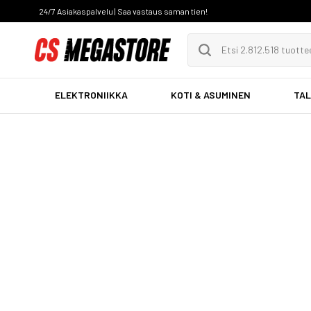
24/7 Asiakaspalvelu | Saa vastaus saman tien!
ELEKTRONIIKKA
KOTI & ASUMINEN
TAL