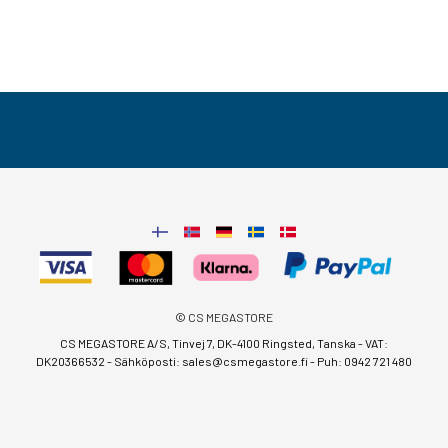
© CS MEGASTORE
CS MEGASTORE A/S, Tinvej 7, DK-4100 Ringsted, Tanska - VAT:
DK20366532 - Sähköposti:
sales@csmegastore.fi
-
Puh: 0942 721 480