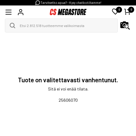
Tarvitsetko apua? - Kysy chatbotiltamme!
0
0
Tuote on valitettavasti vanhentunut.
Sitä ei voi enää tilata.
25606070