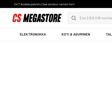
24/7 Asiakaspalvelu | Saa vastaus saman tien!
ELEKTRONIIKKA
KOTI & ASUMINEN
TAL