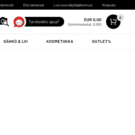
ta koodi
Etsi varaosia
Luo uusi käyttäjätunnus
Kirjaudu
0
EUR 0,00
Tarvitsetko apua?
(toimituskulut: 0,00)
SÄHKÖ & LVI
KOSMETIIKKA
OUTLET%