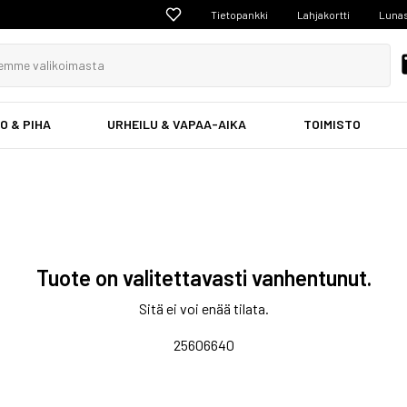
Tietopankki
Lahjakortti
Lunas
O & PIHA
URHEILU & VAPAA-AIKA
TOIMISTO
Tuote on valitettavasti vanhentunut.
Sitä ei voi enää tilata.
25606640