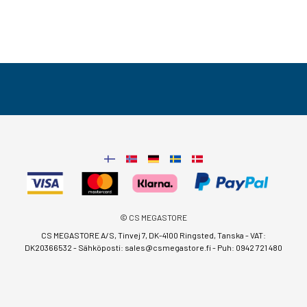
© CS MEGASTORE
CS MEGASTORE A/S, Tinvej 7, DK-4100 Ringsted, Tanska - VAT:
DK20366532 - Sähköposti:
sales@csmegastore.fi
-
Puh: 0942 721 480