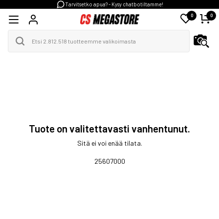
Tarvitsetko apua? - Kysy chatbotiltamme!
0
0
Tuote on valitettavasti vanhentunut.
Sitä ei voi enää tilata.
25607000