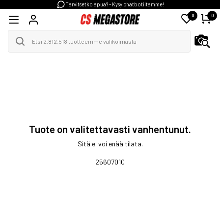
Tarvitsetko apua? - Kysy chatbotiltamme!
0
0
Tuote on valitettavasti vanhentunut.
Sitä ei voi enää tilata.
25607010