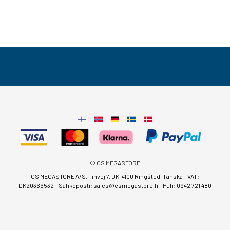
© CS MEGASTORE
CS MEGASTORE A/S, Tinvej 7, DK-4100 Ringsted, Tanska - VAT:
DK20366532 - Sähköposti:
sales@csmegastore.fi
-
Puh: 0942 721 480